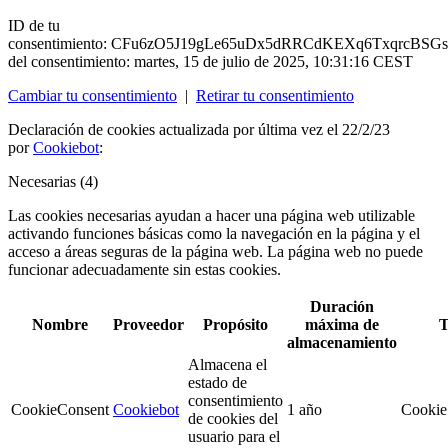
ID de tu
consentimiento:
CFu6zO5J19gLe65uDx5dRRCdKEXq6TxqrcBSGs
del consentimiento:
martes, 15 de julio de 2025, 10:31:16 CEST
Cambiar tu consentimiento
|
Retirar tu consentimiento
Declaración de cookies actualizada por última vez el 22/2/23
por
Cookiebot
:
Necesarias (4)
Las cookies necesarias ayudan a hacer una página web utilizable
activando funciones básicas como la navegación en la página y el
acceso a áreas seguras de la página web. La página web no puede
funcionar adecuadamente sin estas cookies.
Duración
Nombre
Proveedor
Propósito
máxima de
T
almacenamiento
Almacena el
estado de
consentimiento
CookieConsent
Cookiebot
1 año
Cooki
de cookies del
usuario para el