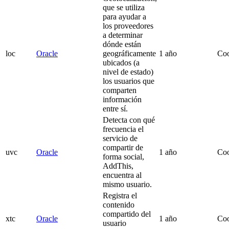
que se utiliza
para ayudar a
los proveedores
a determinar
dónde están
loc
Oracle
geográficamente
1 año
Co
ubicados (a
nivel de estado)
los usuarios que
comparten
información
entre sí.
Detecta con qué
frecuencia el
servicio de
compartir de
uvc
Oracle
1 año
Co
forma social,
AddThis,
encuentra al
mismo usuario.
Registra el
contenido
compartido del
xtc
Oracle
1 año
Co
usuario