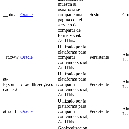
muestra al
usuario si se
__atuvs
Oracle
comparte una
Sesión
Co
página con el
servicio de
compartir de
forma social,
AddThis.
Utilizado por la
plataforma para
Alm
_at.cww
Oracle
compartir
Persistente
Lo
contenido social,
AddThis
Utilizado por la
at-
plataforma para
Alm
lojson-
v1.addthisedge.com
compartir
Persistente
Lo
cache-#
contenido social,
AddThis
Utilizado por la
plataforma para
Alm
at-rand
Oracle
compartir
Persistente
Lo
contenido social,
AddThis
Geolocalización,