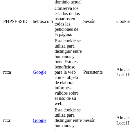
dominio actual
Conserva los
estados de los
usuarios en
PHPSESSID
belros.com
Sesión
Cooki
todas las
peticiones de
la página.
Esta cookie se
utiliza para
distinguir entre
humanos y
bots. Esto es
beneficioso
Almace
rc::a
Google
para la web
Persistente
Local
con el objeto
de elaborar
informes
válidos sobre
el uso de su
web.
Esta cookie se
utiliza para
Almace
rc::c
Google
distinguir entre
Sesión
Local
humanos y